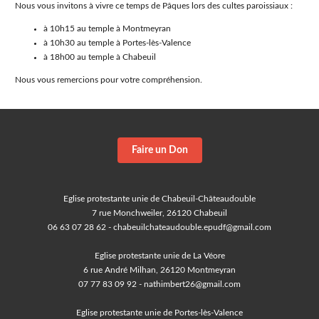
Nous vous invitons à vivre ce temps de Pâques lors des cultes paroissiaux :
à 10h15 au temple à Montmeyran
à 10h30 au temple à Portes-lès-Valence
à 18h00 au temple à Chabeuil
Nous vous remercions pour votre compréhension.
Faire un Don
Eglise protestante unie de Chabeuil-Châteaudouble
7 rue Monchweiler, 26120 Chabeuil
06 63 07 28 62 - chabeuilchateaudouble.epudf@gmail.com
Eglise protestante unie de La Véore
6 rue André Milhan, 26120 Montmeyran
07 77 83 09 92 - nathimbert26@gmail.com
Eglise protestante unie de Portes-lès-Valence