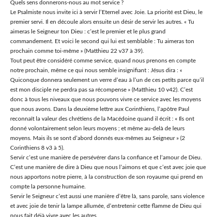
Quels sens donnerons-nous au mot service ?
Le Psalmiste nous invite ici à servir lʼEternel avec Joie. La priorité est Dieu, le
premier servi. Il en découle alors ensuite un désir de servir les autres. « Tu
aimeras le Seigneur ton Dieu : cʼest le premier et le plus grand
commandement. Et voici le second qui lui est semblable : Tu aimeras ton
prochain comme toi-même » (Matthieu 22 v37 à 39).
Tout peut être considéré comme service, quand nous prenons en compte
notre prochain, même ce qui nous semble insignifiant : Jésus dira : «
Quiconque donnera seulement un verre dʼeau à lʼun de ces petits parce quʼil
est mon disciple ne perdra pas sa récompense » (Matthieu 10 v42). Cʼest
donc à tous les niveaux que nous pouvons vivre ce service avec les moyens
que nous avons. Dans la deuxième lettre aux Corinthiens, lʼapôtre Paul
reconnaît la valeur des chrétiens de la Macédoine quand il écrit : « Ils ont
donné volontairement selon leurs moyens ; et même au-delà de leurs
moyens. Mais ils se sont dʼabord donnés eux-mêmes au Seigneur » (2
Corinthiens 8 v3 à 5).
Servir cʼest une manière de persévérer dans la confiance et lʼamour de Dieu.
Cʼest une manière de dire à Dieu que nous lʼaimons et que cʼest avec joie que
nous apportons notre pierre, à la construction de son royaume qui prend en
compte la personne humaine.
Servir le Seigneur cʼest aussi une manière dʼêtre là, sans parole, sans violence
et avec joie de tenir la lampe allumée, dʼentretenir cette flamme de Dieu qui
nous fait déjà vivre avec les autres.