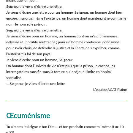
moins que, un jour…
Seigneur, je viens dʼécrire une lettre.
Je viens dʼécrire une lettre pour un homme, Seigneur, un homme dont hier
encore, jʼignorais même lʼexistence, un homme dont maintenant je connais le
nom, le nom et le prénom.
Seigneur, je viens dʼécrire une lettre.
Je viens dʼécrire pour un homme, un homme dont on mʼa dit lʼimmense
détresse et lʼhorrible souffrance ; pour un homme condamné, condamné
pour avoir choisi de défendre la justice et la liberté de sʼexprimer, comme
lʼautorisait la loi de son pays.
Je viens dʼécrire pour un homme, Seigneur.
Un homme dont lʼunivers de vie nʼest plus que la prison, le cachot, les
interrogatoires sans fin sous la torture ou le séjour illimité en hôpital
spécialisé.
… Seigneur, je viens dʼécrire une lettre
Lʼéquipe ACAT Plaine
Œcuménisme
Tu aimeras le Seigneur ton Dieu… et ton prochain comme toi-même (Luc 10
v.27).