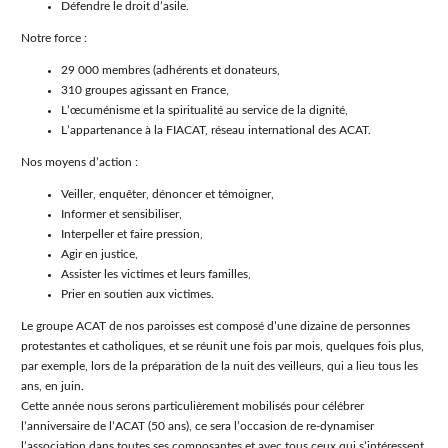
Défendre le droit dʼasile.
Notre force :
29 000 membres (adhérents et donateurs,
310 groupes agissant en France,
Lʼœcuménisme et la spiritualité au service de la dignité,
Lʼappartenance à la FIACAT, réseau international des ACAT.
Nos moyens dʼaction :
Veiller, enquêter, dénoncer et témoigner,
Informer et sensibiliser,
Interpeller et faire pression,
Agir en justice,
Assister les victimes et leurs familles,
Prier en soutien aux victimes.
Le groupe ACAT de nos paroisses est composé dʼune dizaine de personnes
protestantes et catholiques, et se réunit une fois par mois, quelques fois plus,
par exemple, lors de la préparation de la nuit des veilleurs, qui a lieu tous les
ans, en juin.
Cette année nous serons particulièrement mobilisés pour célébrer
lʼanniversaire de lʼACAT (50 ans), ce sera lʼoccasion de re-dynamiser
lʼassociation dans toutes ses composantes et avec tous ceux qui sʼintéressent