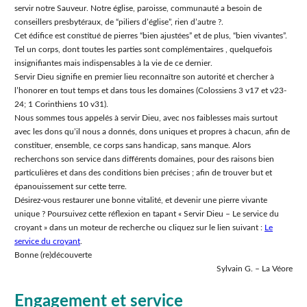
servir notre Sauveur. Notre église, paroisse, communauté a besoin de
conseillers presbytéraux, de “piliers dʼéglise”, rien dʼautre ?.
Cet édifice est constitué de pierres “bien ajustées” et de plus, “bien vivantes”.
Tel un corps, dont toutes les parties sont complémentaires , quelquefois
insignifiantes mais indispensables à la vie de ce dernier.
Servir Dieu signifie en premier lieu reconnaître son autorité et chercher à
l’honorer en tout temps et dans tous les domaines (Colossiens 3 v17 et v23-
24; 1 Corinthiens 10 v31).
Nous sommes tous appelés à servir Dieu, avec nos faiblesses mais surtout
avec les dons quʼil nous a donnés, dons uniques et propres à chacun, afin de
constituer, ensemble, ce corps sans handicap, sans manque. Alors
recherchons son service dans différents domaines, pour des raisons bien
particulières et dans des conditions bien précises ; afin de trouver but et
épanouissement sur cette terre.
Désirez-vous restaurer une bonne vitalité, et devenir une pierre vivante
unique ? Poursuivez cette réflexion en tapant « Servir Dieu – Le service du
croyant » dans un moteur de recherche ou cliquez sur le lien suivant :
Le
service du croyant
.
Bonne (re)découverte
Sylvain G. – La Véore
Engagement et service