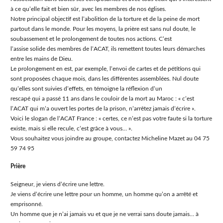
à ce quʼelle fait et bien sûr, avec les membres de nos églises.
Notre principal objectif est lʼabolition de la torture et de la peine de mort
partout dans le monde. Pour les moyens, la prière est sans nul doute, le
soubassement et le prolongement de toutes nos actions. Cʼest
lʼassise solide des membres de lʼACAT, ils remettent toutes leurs démarches
entre les mains de Dieu.
Le prolongement en est, par exemple, lʼenvoi de cartes et de pétitions qui
sont proposées chaque mois, dans les différentes assemblées. Nul doute
quʼelles sont suivies dʼeffets, en témoigne la réflexion dʼun
rescapé qui a passé 11 ans dans le couloir de la mort au Maroc : « cʼest
lʼACAT qui mʼa ouvert les portes de la prison, nʼarrêtez jamais dʼécrire ».
Voici le slogan de lʼACAT France : « certes, ce nʼest pas votre faute si la torture
existe, mais si elle recule, cʼest grâce à vous… ».
Vous souhaitez vous joindre au groupe, contactez Micheline Mazet au 04 75
59 74 95
Prière
Seigneur, je viens dʼécrire une lettre.
Je viens dʼécrire une lettre pour un homme, un homme quʼon a arrêté et
emprisonné.
Un homme que je nʼai jamais vu et que je ne verrai sans doute jamais… à