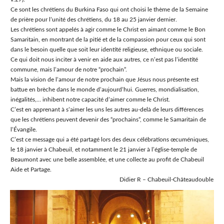
Ce sont les chrétiens du Burkina Faso qui ont choisi le thème de la Semaine
de prière pour lʼunité des chrétiens, du 18 au 25 janvier dernier.
Les chrétiens sont appelés à agir comme le Christ en aimant comme le Bon
Samaritain, en montrant de la pitié et de la compassion pour ceux qui sont
dans le besoin quelle que soit leur identité religieuse, ethnique ou sociale.
Ce qui doit nous inciter à venir en aide aux autres, ce nʼest pas lʼidentité
commune, mais lʼamour de notre “prochain”.
Mais la vision de lʼamour de notre prochain que Jésus nous présente est
battue en brèche dans le monde dʼaujourdʼhui. Guerres, mondialisation,
inégalités,… inhibent notre capacité dʼaimer comme le Christ.
Cʼest en apprenant à sʼaimer les uns les autres au-delà de leurs différences
que les chrétiens peuvent devenir des “prochains”, comme le Samaritain de
lʼÉvangile.
C’est ce message qui a été partagé lors des deux célébrations œcuméniques,
le 18 janvier à Chabeuil, et notamment le 21 janvier à l’église-temple de
Beaumont avec une belle assemblée, et une collecte au profit de Chabeuil
Aide et Partage.
Didier R – Chabeuil-Châteaudouble