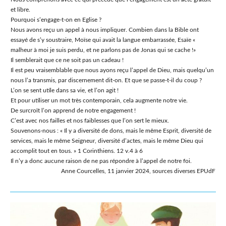
et libre.
Pourquoi s’engage-t-on en Eglise ?
Nous avons reçu un appel à nous impliquer. Combien dans la Bible ont
essayé de s’y soustraire, Moïse qui avait la langue embarrassée, Esaïe «
malheur à moi je suis perdu, et ne parlons pas de Jonas qui se cache !»
Il semblerait que ce ne soit pas un cadeau !
Il est peu vraisemblable que nous ayons reçu l’appel de Dieu, mais quelqu’un
nous l’a transmis, par discernement dit-on. Et que se passe-t-il du coup ?
L’on se sent utile dans sa vie, et l’on agit !
Et pour utiliser un mot très contemporain, cela augmente notre vie.
De surcroît l’on apprend de notre engagement !
C’est avec nos failles et nos faiblesses que l’on sert le mieux.
Souvenons-nous : « Il y a diversité de dons, mais le même Esprit, diversité de
services, mais le même Seigneur, diversité d’actes, mais le même Dieu qui
accomplit tout en tous. » 1 Corinthiens. 12 v.4 à 6
Il n’y a donc aucune raison de ne pas répondre à l’appel de notre foi.
Anne Courcelles, 11 janvier 2024, sources diverses EPUdF