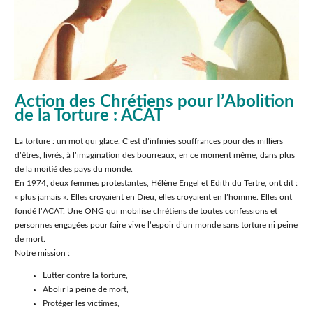
Action des Chrétiens pour lʼAbolition
de la Torture : ACAT
La torture : un mot qui glace. Cʼest dʼinfinies souffrances pour des milliers
dʼêtres, livrés, à lʼimagination des bourreaux, en ce moment même, dans plus
de la moitié des pays du monde.
En 1974, deux femmes protestantes, Hélène Engel et Edith du Tertre, ont dit :
« plus jamais ». Elles croyaient en Dieu, elles croyaient en lʼhomme. Elles ont
fondé lʼACAT. Une ONG qui mobilise chrétiens de toutes confessions et
personnes engagées pour faire vivre lʼespoir dʼun monde sans torture ni peine
de mort.
Notre mission :
Lutter contre la torture,
Abolir la peine de mort,
Protéger les victimes,