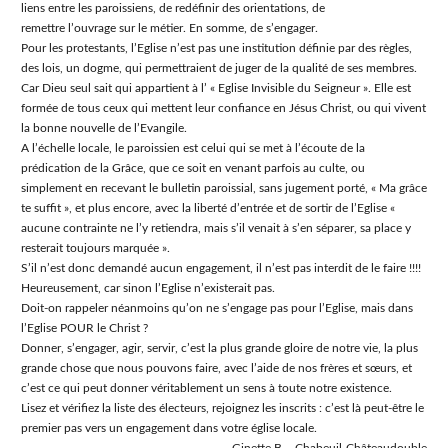
liens entre les paroissiens, de redéfinir des orientations, de
remettre l’ouvrage sur le métier. En somme, de s’engager.
Pour les protestants, l’Eglise n’est pas une institution définie par des règles,
des lois, un dogme, qui permettraient de juger de la qualité de ses membres.
Car Dieu seul sait qui appartient à l’ « Eglise Invisible du Seigneur ». Elle est
formée de tous ceux qui mettent leur confiance en Jésus Christ, ou qui vivent
la bonne nouvelle de l’Evangile.
A l’échelle locale, le paroissien est celui qui se met à l’écoute de la
prédication de la Grâce, que ce soit en venant parfois au culte, ou
simplement en recevant le bulletin paroissial, sans jugement porté, « Ma grâce
te suffit », et plus encore, avec la liberté d’entrée et de sortir de l’Eglise «
aucune contrainte ne l’y retiendra, mais s’il venait à s’en séparer, sa place y
resterait toujours marquée ».
S’il n’est donc demandé aucun engagement, il n’est pas interdit de le faire !!!!
Heureusement, car sinon l’Eglise n’existerait pas.
Doit-on rappeler néanmoins qu’on ne s’engage pas pour l’Eglise, mais dans
l’Eglise POUR le Christ ?
Donner, s’engager, agir, servir, c’est la plus grande gloire de notre vie, la plus
grande chose que nous pouvons faire, avec l’aide de nos frères et sœurs, et
c’est ce qui peut donner véritablement un sens à toute notre existence.
Lisez et vérifiez la liste des électeurs, rejoignez les inscrits : c’est là peut-être le
premier pas vers un engagement dans votre église locale.