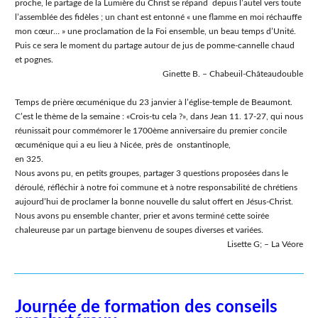
proche, le partage de la Lumière du Christ se répand depuis l’autel vers toute
l’assemblée des fidèles ; un chant est entonné « une flamme en moi réchauffe
mon cœur… » une proclamation de la Foi ensemble, un beau temps d’Unité.
Puis ce sera le moment du partage autour de jus de pomme-cannelle chaud
et pognes.
Ginette B. – Chabeuil-Châteaudouble
Temps de prière œcuménique du 23 janvier à l’église-temple de Beaumont.
C’est le thème de la semaine : «Crois-tu cela ?», dans Jean 11. 17-27, qui nous
réunissait pour commémorer le 1700ème anniversaire du premier concile
œcuménique qui a eu lieu à Nicée, près de onstantinople,
en 325.
Nous avons pu, en petits groupes, partager 3 questions proposées dans le
déroulé, réfléchir à notre foi commune et à notre responsabilité de chrétiens
aujourd’hui de proclamer la bonne nouvelle du salut offert en Jésus-Christ.
Nous avons pu ensemble chanter, prier et avons terminé cette soirée
chaleureuse par un partage bienvenu de soupes diverses et variées.
Lisette G; – La Véore
Journée de formation des conseils