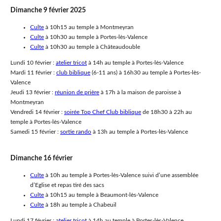
Dimanche 9 février 2025
Culte
à 10h15 au temple à Montmeyran
Culte
à 10h30 au temple à Portes-lès-Valence
Culte
à 10h30 au temple à Châteaudouble
Lundi 10 février :
atelier tricot
à 14h au temple à Portes-lès-Valence
Mardi 11 février :
club biblique
(6-11 ans) à 16h30 au temple à Portes-lès-
Valence
Jeudi 13 février :
réunion de prière
à 17h à la maison de paroisse à
Montmeyran
Vendredi 14 février :
soirée Top Chef Club biblique
de 18h30 à 22h au
temple à Portes-lès-Valence
Samedi 15 février :
sortie rando
à 13h au temple à Portes-lès-Valence
Dimanche 16 février
Culte
à 10h au temple à Portes-lès-Valence suivi d’une assemblée
d’Eglise et repas tiré des sacs
Culte
à 10h15 au temple à Beaumont-lès-Valence
Culte
à 18h au temple à Chabeuil
Lundi 17 février :
atelier tricot
à 14h au temple à Portes-lès-Valence