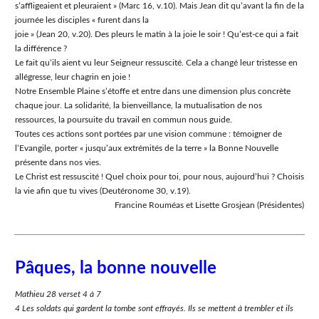
sʼaffligeaient et pleuraient » (Marc 16, v.10). Mais Jean dit quʼavant la fin de la
journée les disciples « furent dans la
joie » (Jean 20, v.20). Des pleurs le matin à la joie le soir ! Quʼest-ce qui a fait
la différence ?
Le fait quʼils aient vu leur Seigneur ressuscité. Cela a changé leur tristesse en
allégresse, leur chagrin en joie !
Notre Ensemble Plaine sʼétoffe et entre dans une dimension plus concrète
chaque jour. La solidarité, la bienveillance, la mutualisation de nos
ressources, la poursuite du travail en commun nous guide.
Toutes ces actions sont portées par une vision commune : témoigner de
lʼEvangile, porter « jusquʼaux extrémités de la terre » la Bonne Nouvelle
présente dans nos vies.
Le Christ est ressuscité ! Quel choix pour toi, pour nous, aujourdʼhui ? Choisis
la vie afin que tu vives (Deutéronome 30, v.19).
Francine Rouméas et Lisette Grosjean (Présidentes)
Pâques, la bonne nouvelle
Mathieu 28 verset 4 à 7
4 Les soldats qui gardent la tombe sont effrayés. Ils se mettent à trembler et ils