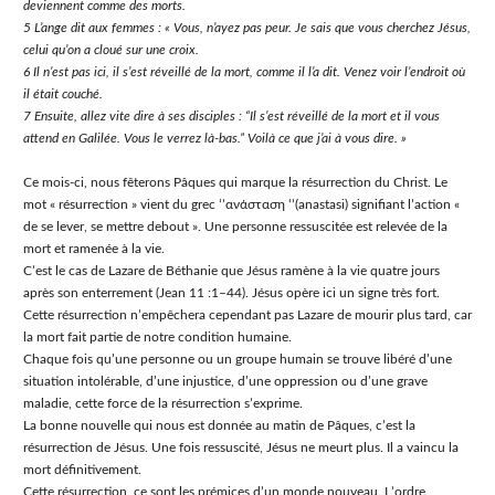
deviennent comme des morts.
5 L’ange dit aux femmes : « Vous, n’ayez pas peur. Je sais que vous cherchez Jésus,
celui qu’on a cloué sur une croix.
6 Il n’est pas ici, il s’est réveillé de la mort, comme il l’a dit. Venez voir l’endroit où
il était couché.
7 Ensuite, allez vite dire à ses disciples : “Il s’est réveillé de la mort et il vous
attend en Galilée. Vous le verrez là-bas.” Voilà ce que j’ai à vous dire. »
Ce mois-ci, nous fêterons Pâques qui marque la résurrection du Christ. Le
mot « résurrection » vient du grec ʻʼανάσταση ʻʼ(anastasi) signifiant lʼaction «
de se lever, se mettre debout ». Une personne ressuscitée est relevée de la
mort et ramenée à la vie.
Cʼest le cas de Lazare de Béthanie que Jésus ramène à la vie quatre jours
après son enterrement (Jean 11 :1–44). Jésus opère ici un signe très fort.
Cette résurrection nʼempêchera cependant pas Lazare de mourir plus tard, car
la mort fait partie de notre condition humaine.
Chaque fois qu’une personne ou un groupe humain se trouve libéré d’une
situation intolérable, d’une injustice, d’une oppression ou d’une grave
maladie, cette force de la résurrection sʼexprime.
La bonne nouvelle qui nous est donnée au matin de Pâques, cʼest la
résurrection de Jésus. Une fois ressuscité, Jésus ne meurt plus. Il a vaincu la
mort définitivement.
Cette résurrection, ce sont les prémices dʼun monde nouveau. Lʼordre