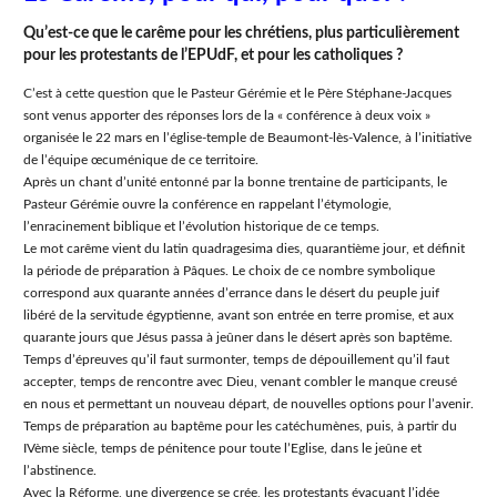
Quʼest-ce que le carême pour les chrétiens, plus particulièrement
pour les protestants de lʼEPUdF, et pour les catholiques ?
Cʼest à cette question que le Pasteur Gérémie et le Père Stéphane-Jacques
sont venus apporter des réponses lors de la « conférence à deux voix »
organisée le 22 mars en lʼéglise-temple de Beaumont-lès-Valence, à lʼinitiative
de lʼéquipe œcuménique de ce territoire.
Après un chant dʼunité entonné par la bonne trentaine de participants, le
Pasteur Gérémie ouvre la conférence en rappelant lʼétymologie,
lʼenracinement biblique et lʼévolution historique de ce temps.
Le mot carême vient du latin quadragesima dies, quarantième jour, et définit
la période de préparation à Pâques. Le choix de ce nombre symbolique
correspond aux quarante années dʼerrance dans le désert du peuple juif
libéré de la servitude égyptienne, avant son entrée en terre promise, et aux
quarante jours que Jésus passa à jeûner dans le désert après son baptême.
Temps dʼépreuves quʼil faut surmonter, temps de dépouillement quʼil faut
accepter, temps de rencontre avec Dieu, venant combler le manque creusé
en nous et permettant un nouveau départ, de nouvelles options pour lʼavenir.
Temps de préparation au baptême pour les catéchumènes, puis, à partir du
IVème siècle, temps de pénitence pour toute lʼEglise, dans le jeûne et
lʼabstinence.
Avec la Réforme, une divergence se crée, les protestants évacuant lʼidée