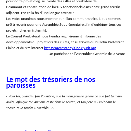
pour notre projet dʼéglise : vente des salles et presbytère de
Beaumont et construction de locaux fonctionnels dans notre grand terrain
adjacent. Est-ce la fin dʼune longue attente ?
Les votes unanimes nous montrent un élan communautaire. Nous sommes
prêt à revenir pour une Assemblée Supplémentaire afin dʼentériner tous ces
projets riches en fraternité.
Le Conseil Presbytéral nous tiendra régulièrement informé des
développements du projet lors des cultes, et au travers du bulletin Protestant
Plaine et du site internet
https://protestantplaine.epudf.org
.
Un participant à lʼAssemblée Générale de la Véore
Le mot des trésoriers de nos
paroisses
«
Pour toi, quand tu fais lʼaumône, que ta main gauche ignore ce que fait ta main
droite, afin que ton aumône reste dans le secret ; et ton père qui voit dans le
secret, te le rendra
» Matthieu 6