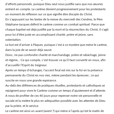
dʼefforts personnels, puisque Dieu seul nous justifie sans que nos œuvres
entrent en compte. Le carême devient progressivement pour les protestants
un moment de réflexion sur ce que signifie être disciple du Christ.
En sʼappuyant sur les textes de la messe du mercredi des Cendres, le Père
Stéphane-Jacques définit le carême comme un combat spirituel. Parce que
chaque baptisé est déjà justifié par la mort et la résurrection du Christ, il sʼagit
pour lui dʼêtre juste en accomplissant charité, prière et jeûne, sans
ostentation.
Le but est dʼarriver à Pâques, puisque cʼest à ce mystère que mène le carême,
dans la joie de se savoir déjà sauvé.
Donc, ne pas confondre charité et marchandage, prière et rabâchage, jeûne
et régime… Ce qui compte, cʼest trouver ce quʼil faut convertir en nous, afin
dʼaccueillir lʼEsprit du Seigneur.
Après un temps dʼéchanges, lʼaccent final est mis sur la foi en la présence
permanente du Christ en nos vies, même pendant les épreuves ; ce qui
suscite en nous une grande espérance.
Au-delà des différences de pratiques rituelles, protestants et catholiques se
rejoignent pour vivre le Carême comme un temps d’ajustement et d’attente.
A nous de profiter de ces 40 jours pour repenser notre vie personnelle et
sociale et la mettre le plus en adéquation possible avec les attentes de Dieu
par la prière, et le service.
Le carême est ainsi un avant (avent ?) qui mène à lʼaprès quʼest le matin de