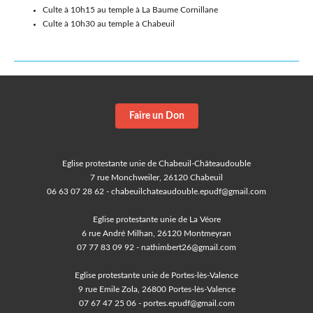
Culte à 10h15 au temple à La Baume Cornillane
Culte à 10h30 au temple à Chabeuil
Faire un Don
Eglise protestante unie de Chabeuil-Châteaudouble
7 rue Monchweiler, 26120 Chabeuil
06 63 07 28 62 - chabeuilchateaudouble.epudf@gmail.com
Eglise protestante unie de La Véore
6 rue André Milhan, 26120 Montmeyran
07 77 83 09 92 - nathimbert26@gmail.com
Eglise protestante unie de Portes-lès-Valence
9 rue Emile Zola, 26800 Portes-lès-Valence
07 67 47 25 06 - portes.epudf@gmail.com