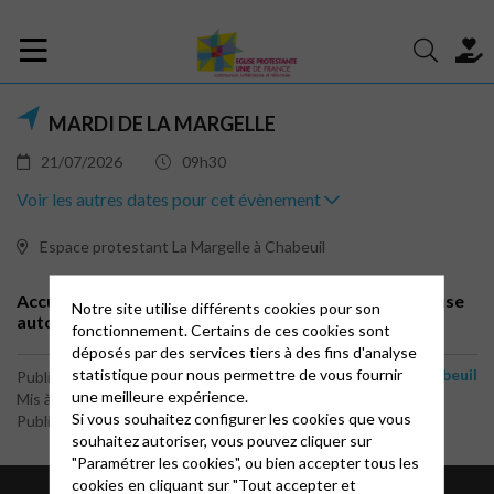
MARDI DE LA MARGELLE
21/07/2026
09h30
Voir les autres dates pour cet évènement
Espace protestant La Margelle à Chabeuil
Accueil, écoute, partage, prendre le temps d'une pause
Notre site utilise différents cookies pour son
autour d'une boisson de 9h30 à midi.
fonctionnement. Certains de ces cookies sont
déposés par des services tiers à des fins d'analyse
statistique pour nous permettre de vous fournir
Chabeuil
Publié le 2 novembre 2025
une meilleure expérience.
Mis à jour le 1 juillet 2026
Si vous souhaitez configurer les cookies que vous
Publié par le webmaster
souhaitez autoriser, vous pouvez cliquer sur
"Paramétrer les cookies", ou bien accepter tous les
cookies en cliquant sur "Tout accepter et