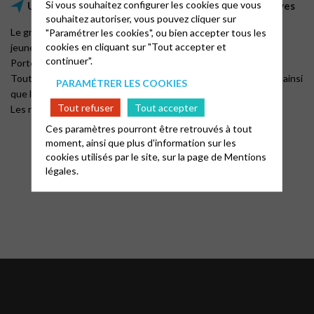
Si vous souhaitez configurer les cookies que vous
Un groupe commun avec la paroisse de Valence 2 Rives
souhaitez autoriser, vous pouvez cliquer sur
"Paramétrer les cookies", ou bien accepter tous les
Le groupe de jeune de Valence 2 Rives accueille désormais les
cookies en cliquant sur "Tout accepter et
jeunes des paroisses de Chabeuil-Châteaudouble, La Véore et
continuer".
Portes-lès-Valence.
Tout jeune à partir de 14 ans, entrant au lycée est le bienvenu ainsi
PARAMÉTRER LES COOKIES
que les étudiants et jeunes actifs.
Tout refuser
Tout accepter
Les rencontres ont lieu le vendredi ou le samedi soir.
Ces paramètres pourront être retrouvés à tout
moment, ainsi que plus d'information sur les
cookies utilisés par le site, sur la page de
Mentions
légales.