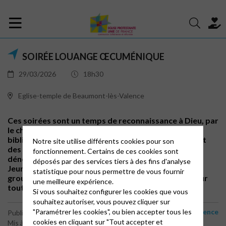
SOIRÉE LOUANGE ŒCUMÉNIQUE
29/03/2026
18h30
Eglise-temple de Beaumont-lès-Valence
Ces soirées sont un temps de reconnaissance à Dieu, par
le chant, des paroles reçues et données, des versets
bibliques et des prières exprimées. Elles rassemblent
Notre site utilise différents cookies pour son
des musiciens et des chanteurs de diverses
fonctionnement. Certains de ces cookies sont
dénominations chrétiennes. Le répertoire est large :
déposés par des services tiers à des fins d'analyse
Jeunesse en Mission, Communauté du Chemin Neuf,
statistique pour nous permettre de vous fournir
groupes contemporains… Un temps d’ouverture pour
une meilleure expérience.
toutes personnes souhaitant louer Dieu !
Si vous souhaitez configurer les cookies que vous
souhaitez autoriser, vous pouvez cliquer sur
"Paramétrer les cookies", ou bien accepter tous les
Beaumont-lès-Valence
Publié le 4 juin 2025
cookies en cliquant sur "Tout accepter et
Mis à jour le 1 mars 2026