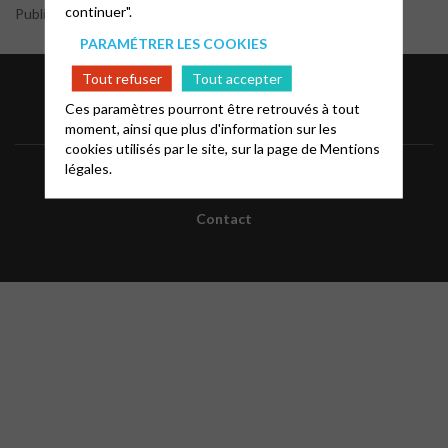
continuer".
Publié par le webmaster
PARAMÉTRER LES COOKIES
Tout refuser
Tout accepter
Ces paramètres pourront être retrouvés à tout
moment, ainsi que plus d'information sur les
cookies utilisés par le site, sur la page de
Mentions
légales.
Mentions légales
FAQ
Glossaire
Contact